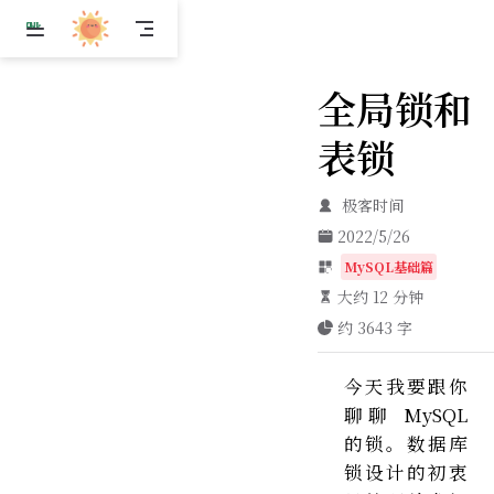
跳
至
主
全局锁和
要
內
表锁
容
极客时间
2022/5/26
MySQL基础篇
大约 12 分钟
约 3643 字
今天我要跟你
聊聊 MySQL
的锁。数据库
锁设计的初衷