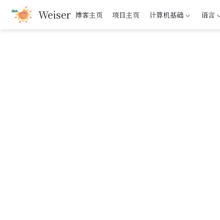
Weiser
跳
博客主页
项目主页
计算机基础
语言
至
主
要
內
容